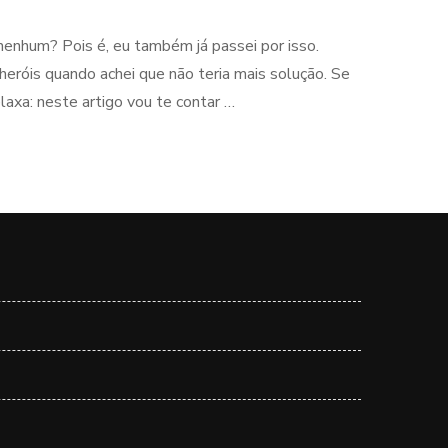
nenhum? Pois é, eu também já passei por isso.
eróis quando achei que não teria mais solução. Se
axa: neste artigo vou te contar …