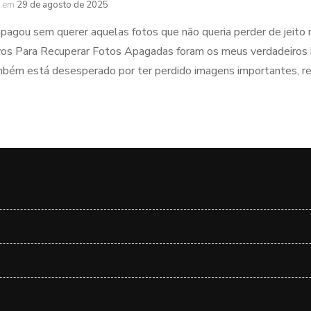
em
29 de agosto de 2025
apagou sem querer aquelas fotos que não queria perder de jeito 
vos Para Recuperar Fotos Apagadas foram os meus verdadeiros h
bém está desesperado por ter perdido imagens importantes, rel