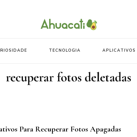
O melhor da Internet em um só lugar
Ahuacati
RIOSIDADE
TECNOLOGIA
APLICATIVOS
recuperar fotos deletadas
Mundo
Beleza
Mundo do esporte
Esportes
Mundo Animal
Divertidos
ativos Para Recuperar Fotos Apagadas