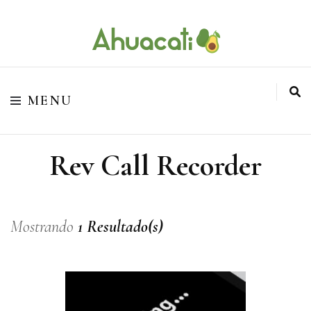
O melhor da Internet em um só lugar
Ahuacati
MENU
Rev Call Recorder
Mostrando
1 Resultado(s)