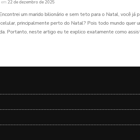
em
22 de dezembro de 2025
Encontrei um marido bilionário e sem teto para o Natal, você já 
 celular, principalmente perto do Natal? Pois todo mundo quer um
da. Portanto, neste artigo eu te explico exatamente como assisti