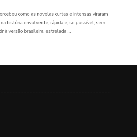
percebeu como as novelas curtas e intensas viraram
a história envolvente, rápida e, se possível, sem
r à versão brasileira, estrelada …