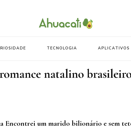
O melhor da Internet em um só lugar
Ahuacati
RIOSIDADE
TECNOLOGIA
APLICATIVOS
romance natalino brasileir
Mundo
Beleza
Mundo do esporte
Esportes
Mundo Animal
Divertidos
ta Encontrei um marido bilionário e sem tet