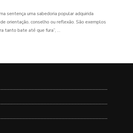
ma sentença uma sabedoria popular adquirida
a de orientação, conselho ou reflexão. São exemplos
ra tanto bate até que fura”, …