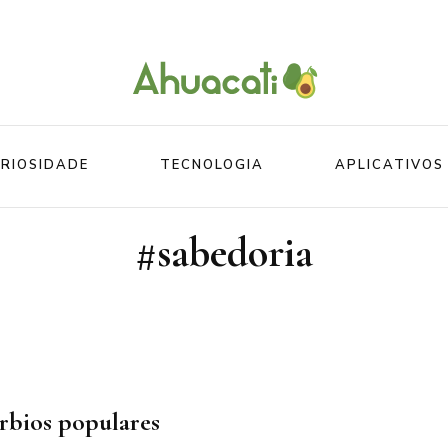
O melhor da Internet em um só lugar
Ahuacati
RIOSIDADE
TECNOLOGIA
APLICATIVOS
#sabedoria
Mundo
Beleza
Mundo do esporte
Esportes
Mundo Animal
Divertidos
rbios populares