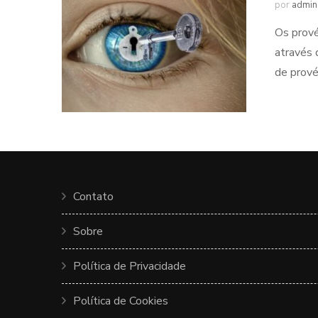
por
admin
Os prové
através 
de prové
Contato
Sobre
Política de Privacidade
Política de Cookies