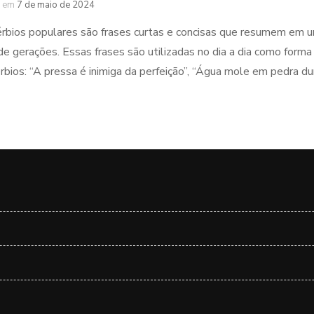
em
7 de maio de 2024
rbios populares são frases curtas e concisas que resumem em u
de gerações. Essas frases são utilizadas no dia a dia como form
rbios: “A pressa é inimiga da perfeição”, “Água mole em pedra du