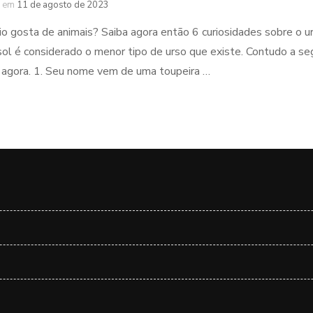
em
11 de agosto de 2023
pio gosta de animais? Saiba agora então 6 curiosidades sobre o u
sol é considerado o menor tipo de urso que existe. Contudo a seg
a agora. 1. Seu nome vem de uma toupeira …