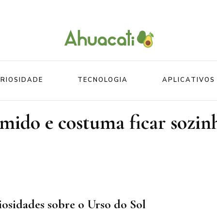
O melhor da Internet em um só lugar
Ahuacati
RIOSIDADE
TECNOLOGIA
APLICATIVOS
ímido e costuma ficar sozin
Mundo
Beleza
Mundo do esporte
Esportes
Mundo Animal
Divertidos
iosidades sobre o Urso do Sol