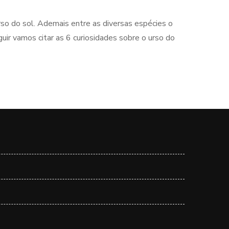
rso do sol. Ademais entre as diversas espécies o
uir vamos citar as 6 curiosidades sobre o urso do