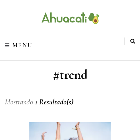
O melhor da Internet em um só lugar
Ahuacati
MENU
#trend
Mostrando
1 Resultado(s)