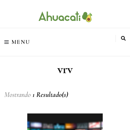
O melhor da Internet em um só lugar
Ahuacati
MENU
vrv
Mostrando
1 Resultado(s)