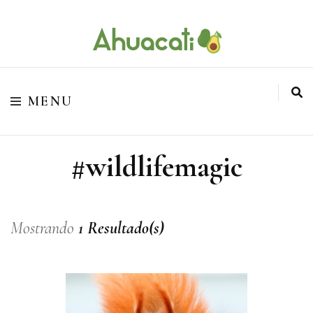
O melhor da Internet em um só lugar
Ahuacati
MENU
#wildlifemagic
Mostrando
1 Resultado(s)