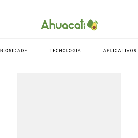
O melhor da Internet em um só lugar
Ahuacati
RIOSIDADE
TECNOLOGIA
APLICATIVOS
Mundo
Beleza
Mundo do esporte
Esportes
Mundo Animal
Divertidos