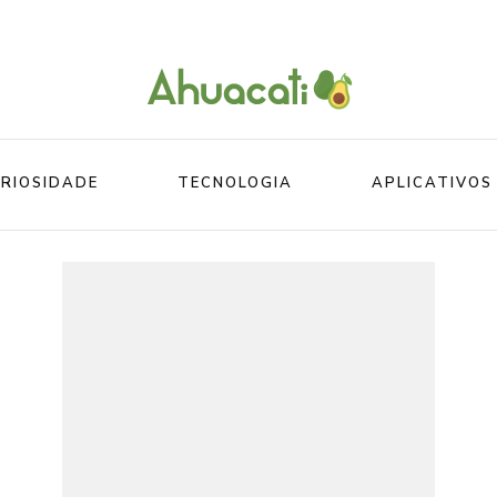
O melhor da Internet em um só lugar
Ahuacati
RIOSIDADE
TECNOLOGIA
APLICATIVOS
Mundo
Beleza
Mundo do esporte
Esportes
Mundo Animal
Divertidos