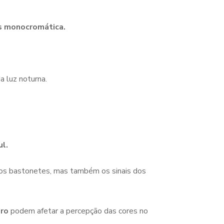
is monocromática.
a luz noturna.
ul.
 dos bastonetes, mas também os sinais dos
uro
podem afetar a percepção das cores no