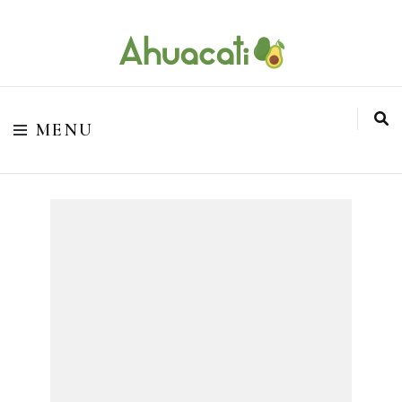
O melhor da Internet em um só lugar
Ahuacati
MENU