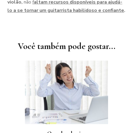
violão,
não
f
altam recursos disponíveis para ajudá-
lo a se tornar um guitarrista habilidoso e confiante
.
Navegação
de
post
Você também pode gostar...