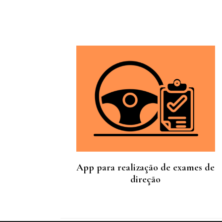
de
post
App para realização de exames de
direção