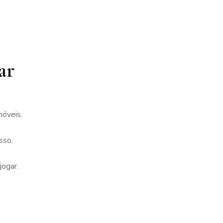
ar
móveis.
sso.
jogar.