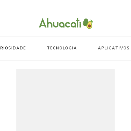
O melhor da Internet em um só lugar
Ahuacati
RIOSIDADE
TECNOLOGIA
APLICATIVOS
Mundo
Beleza
Mundo do esporte
Esportes
Mundo Animal
Divertidos