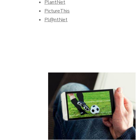
PlantNet
PictureThis
Pl@ntNet
Navegação
de
post