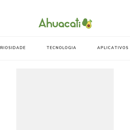
O melhor da Internet em um só lugar
Ahuacati
RIOSIDADE
TECNOLOGIA
APLICATIVOS
Mundo
Beleza
Mundo do esporte
Esportes
Mundo Animal
Divertidos