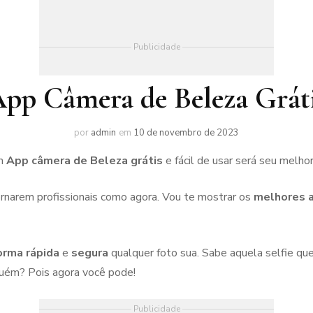
Publicidade
pp Câmera de Beleza Grát
por
admin
em
10 de novembro de 2023
m
App câmera de Beleza grátis
e fácil de usar será seu melho
ornarem profissionais como agora. Vou te mostrar os
melhores a
orma rápida
e
segura
qualquer foto sua. Sabe aquela selfie que
lguém? Pois agora você pode!
Publicidade