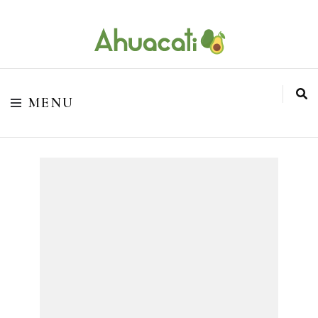
O melhor da Internet em um só lugar
Ahuacati
MENU