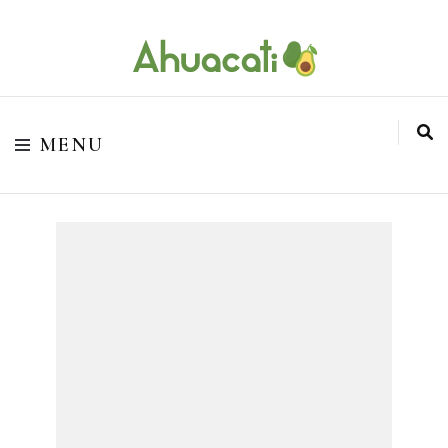
O melhor da Internet em um só lugar
Ahuacati
MENU