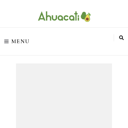
O melhor da Internet em um só lugar
Ahuacati
MENU