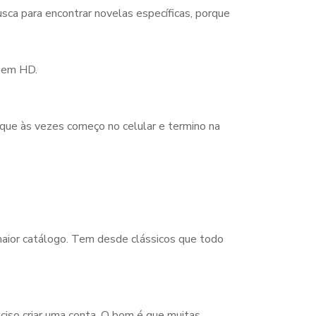
sca para encontrar novelas específicas, porque
r em HD.
orque às vezes começo no celular e termino na
 maior catálogo. Tem desde clássicos que todo
reciso criar uma conta. O bom é que muitas