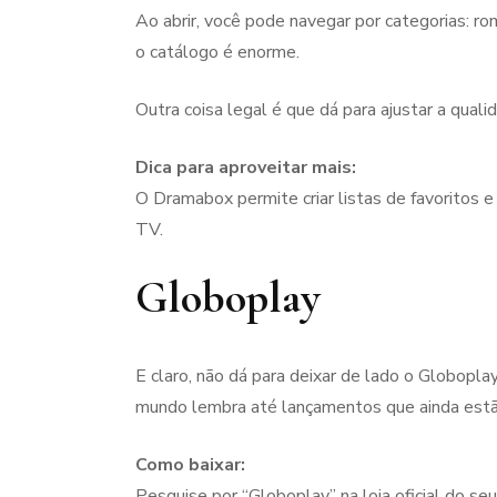
Ao abrir, você pode navegar por categorias: r
o catálogo é enorme.
Outra coisa legal é que dá para ajustar a qual
Dica para aproveitar mais:
O Dramabox permite criar listas de favoritos e
TV.
Globoplay
E claro, não dá para deixar de lado o Globopl
mundo lembra até lançamentos que ainda estã
Como baixar:
Pesquise por “Globoplay” na loja oficial do seu