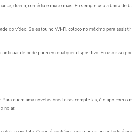
omance, drama, comédia e muito mais. Eu sempre uso a barra de bu
idade do vídeo. Se estou no Wi-Fi, coloco no máximo para assisti
 continuar de onde parei em qualquer dispositivo. Eu uso isso p
ay. Para quem ama novelas brasileiras completas, é o app com o
o no ar.
 celular e instale. O app é confiável, mas para acessar tudo é p