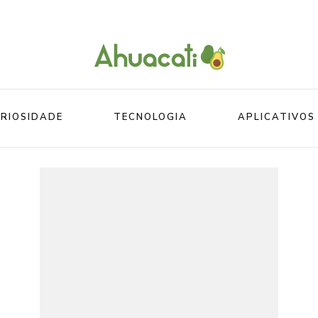
O melhor da Internet em um só lugar
Ahuacati
RIOSIDADE
TECNOLOGIA
APLICATIVOS
Mundo
Beleza
Mundo do esporte
Esportes
Mundo Animal
Divertidos