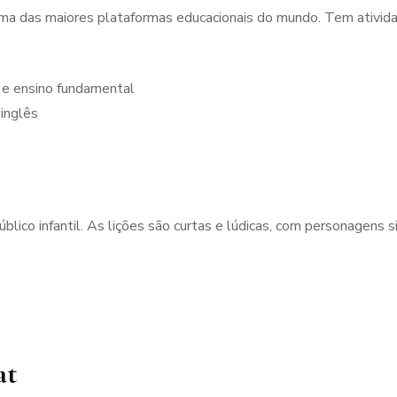
 uma das maiores plataformas educacionais do mundo. Tem ativid
r e ensino fundamental
 inglês
blico infantil. As lições são curtas e lúdicas, com personagen
at