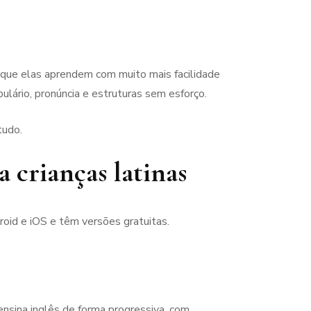
a que elas aprendem com muito mais facilidade
ário, pronúncia e estruturas sem esforço.
tudo.
a crianças latinas
oid e iOS e têm versões gratuitas.
 ensina inglês de forma progressiva, com