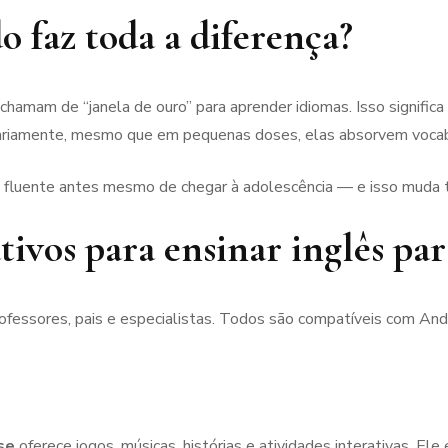
 faz toda a diferença?
chamam de “janela de ouro” para aprender idiomas. Isso signific
ariamente, mesmo que em pequenas doses, elas absorvem vocabul
ja fluente antes mesmo de chegar à adolescência — e isso muda 
tivos para ensinar inglês par
fessores, pais e especialistas. Todos são compatíveis com Andr
se
oferece jogos, músicas, histórias e atividades interativas. Ele