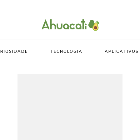
O melhor da Internet em um só lugar
Ahuacati
RIOSIDADE
TECNOLOGIA
APLICATIVOS
Mundo
Beleza
Mundo do esporte
Esportes
Mundo Animal
Divertidos