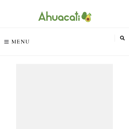
O melhor da Internet em um só lugar
Ahuacati
MENU