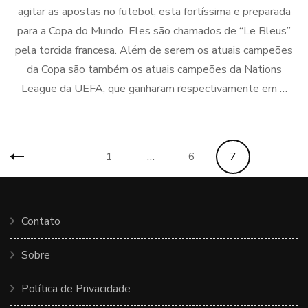
agitar as apostas no futebol, esta fortíssima e preparada
para a Copa do Mundo. Eles são chamados de “Le Bleus”
pela torcida francesa. Além de serem os atuais campeões
da Copa são também os atuais campeões da Nations
League da UEFA, que ganharam respectivamente em …
Paginação
Página
Página
Página
1
…
6
7
de
posts
Contato
Sobre
Política de Privacidade