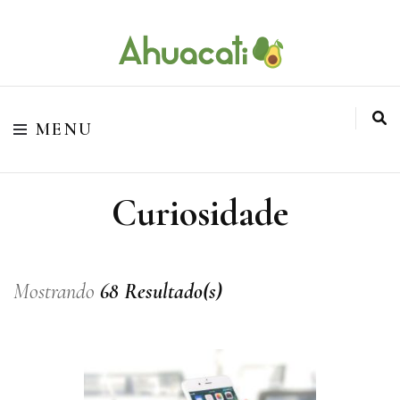
O melhor da Internet em um só lugar
Ahuacati
MENU
Curiosidade
Mostrando
68 Resultado(s)