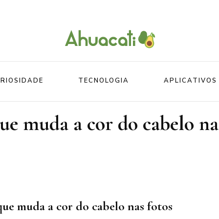
O melhor da Internet em um só lugar
Ahuacati
RIOSIDADE
TECNOLOGIA
APLICATIVOS
e muda a cor do cabelo na
Mundo
Beleza
Mundo do esporte
Esportes
Mundo Animal
Divertidos
ue muda a cor do cabelo nas fotos