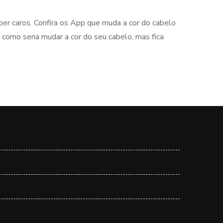
er caros. Confira os App que muda a cor do cabelo
u como seria mudar a cor do seu cabelo, mas fica