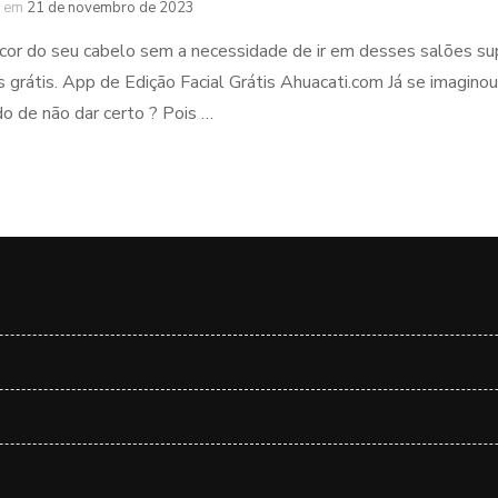
em
21 de novembro de 2023
cor do seu cabelo sem a necessidade de ir em desses salões sup
s grátis. App de Edição Facial Grátis Ahuacati.com Já se imagino
 de não dar certo ? Pois …