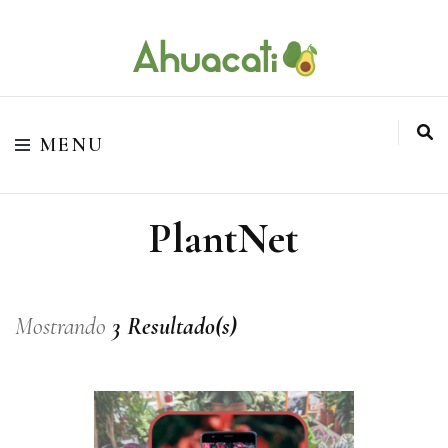
O melhor da Internet em um só lugar
Ahuacati
MENU
PlantNet
Mostrando
3 Resultado(s)