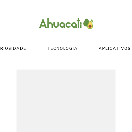
O melhor da Internet em um só lugar
Ahuacati
RIOSIDADE
TECNOLOGIA
APLICATIVOS
Mundo
Beleza
Mundo do esporte
Esportes
Mundo Animal
Divertidos