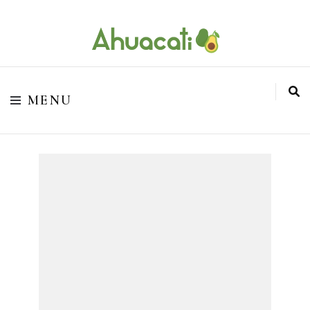
O melhor da Internet em um só lugar
Ahuacati
MENU